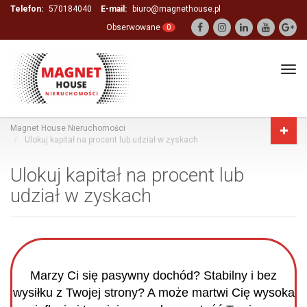
Telefon:
570184040
E-mail:
biuro@magnethouse.pl
Obserwowane
0
Tog
navi
Magnet House Nieruchomości
Ulokuj kapitał na procent lub udział w zyskach
Ulokuj kapitał na procent lub
udział w zyskach
Marzy Ci się pasywny dochód? Stabilny i bez
wysiłku z Twojej strony?
A może martwi Cię wysoka