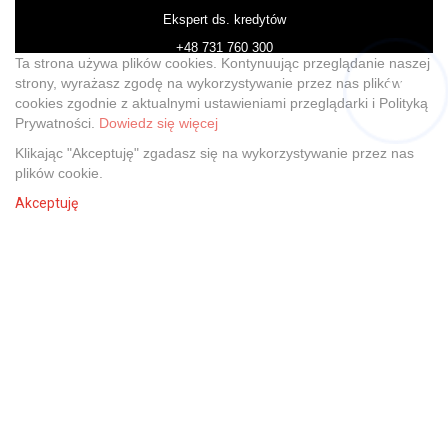
Ekspert ds. kredytów
+48 731 760 300
Ta strona używa plików cookies. Kontynuując przeglądanie naszej
Marcin Żuk
strony, wyrażasz zgodę na wykorzystywanie przez nas plików
cookies zgodnie z aktualnymi ustawieniami przeglądarki i Polityką
Hej! Chętnie Ci pomogę
Prywatności.
Dowiedz się więcej
Ekspert ds. ubezpieczeń
Klikając "Akceptuję" zgadasz się na wykorzystywanie przez nas
+48 516 867 460
plików cookie.
Magdalena Dębicka
Akceptuję
Znajdź doradcę
Ekspert ds. podatków
+48 503 477 666
Paweł Lipiński
Architekt wnętrz
+48 577 08 40 40