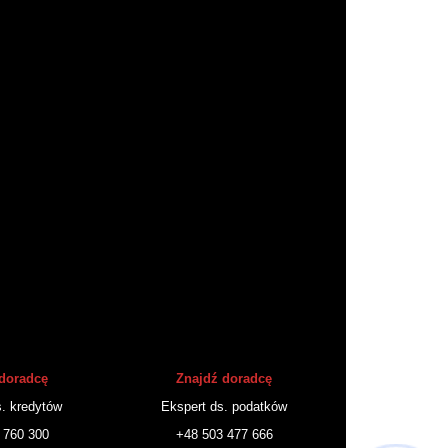
doradcę
Znajdź doradcę
. kredytów
Ekspert ds. podatków
 760 300
+48 503 477 666
Hej! Chętnie Ci pomogę