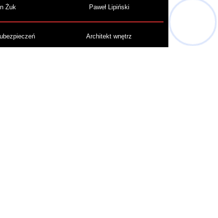
n Żuk
Paweł Lipiński
 ubezpieczeń
Architekt wnętrz
 867 460
+48 577 08 40 40
a Dębicka
mgr. inż. Anna Doświadczyńska