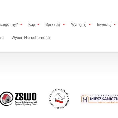
czego my?
Kup
Sprzedaj
Wynajmij
Inwestuj
we
Wyceń Nieruchomość