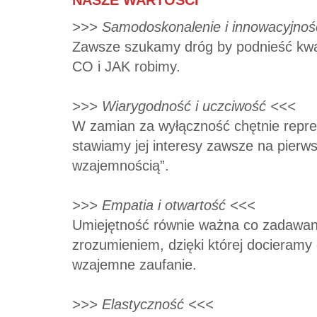
NASZE WARTOŚCI
>>> Samodoskonalenie i innowacyjnoś
Zawsze szukamy dróg by podnieść kwali
CO i JAK robimy.
>>> Wiarygodność i uczciwość <<<
W zamian za wyłączność chętnie repreze
stawiamy jej interesy zawsze na pier
wzajemnością”.
>>> Empatia i otwartość <<<
Umiejętność równie ważna co zadawani
zrozumieniem, dzięki której docieramy
wzajemne zaufanie.
>>> Elastyczność <<<