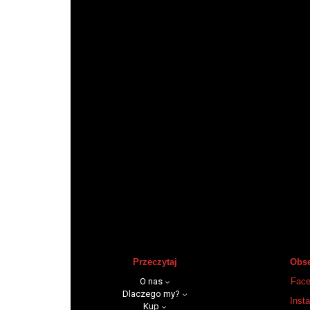
Przeczytaj
Obse
O nas
Face
Dlaczego my?
Inst
Kup