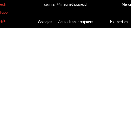
edIn
damian@magnethouse.pl
Marci
Tube
gle
Wynajem – Zarządzanie najmem
Ekspert ds.
+48 577 18 40 40
+48 516
yjdź
magda@magnethouse.pl
Magdalen
rna 46
Szczecin
Projektowanie i Home staging
18 40 40
+48 577 08 40 40
ethouse.pl
ania@magnethouse.pl