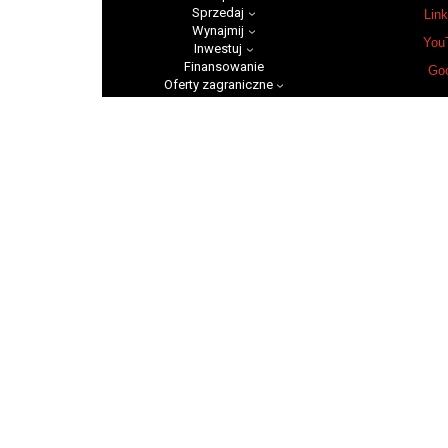
Sprzedaj
Link
Wynajmij
You
Inwestuj
Finansowanie
Goo
Oferty zagraniczne
Usługi dodatkowe
Prz
Podgó
70-205 
+48 570 
biuro@magn