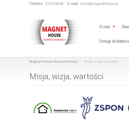
Telefon:
570184040
E-mail:
biuro@magnethouse.pl
O nas
Dla
Usługi dodatko
Magnet House Nieruchomości
Misja, wizja, wartości
Misja, wizja, wartości