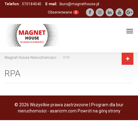
Telefon:
570184040
E-mail:
biuro@magnethouse.pl
Obserwowane
0
Tog
navi
Magnet House Nieruchomości
RPA
RPA
© 2026 Wszystkie prawa zastrzeżone | Program dla biur
nieruchomości -
asaricrm.com
Powrót na górę strony