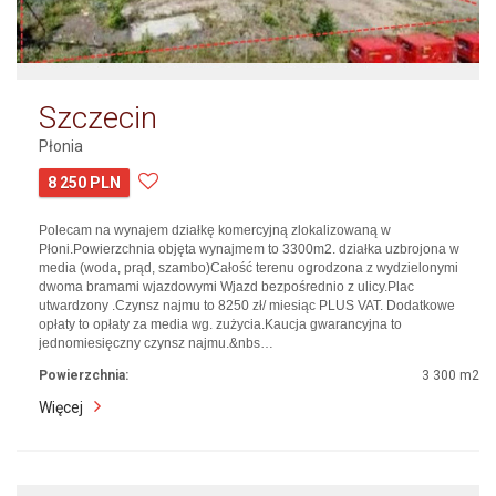
Szczecin
Płonia
8 250 PLN
Polecam na wynajem działkę komercyjną zlokalizowaną w
Płoni.Powierzchnia objęta wynajmem to 3300m2. działka uzbrojona w
media (woda, prąd, szambo)Całość terenu ogrodzona z wydzielonymi
dwoma bramami wjazdowymi Wjazd bezpośrednio z ulicy.Plac
utwardzony .Czynsz najmu to 8250 zł/ miesiąc PLUS VAT. Dodatkowe
opłaty to opłaty za media wg. zużycia.Kaucja gwarancyjna to
jednomiesięczny czynsz najmu.&nbs…
Powierzchnia:
3 300 m2
Więcej