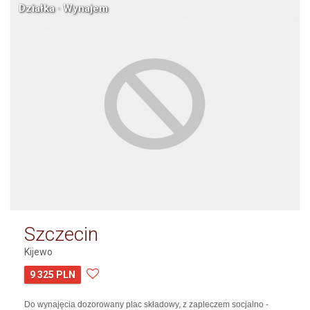
Działka · Wynajem
Szczecin
Kijewo
9 325 PLN
Do wynajęcia dozorowany plac składowy, z zapleczem socjalno -