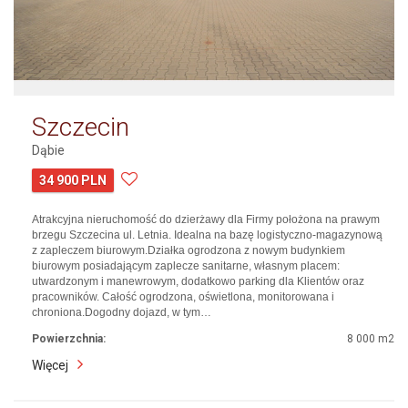
Szczecin
Dąbie
34 900 PLN
Atrakcyjna nieruchomość do dzierżawy dla Firmy położona na prawym
brzegu Szczecina ul. Letnia. Idealna na bazę logistyczno-magazynową
z zapleczem biurowym.Działka ogrodzona z nowym budynkiem
biurowym posiadającym zaplecze sanitarne, własnym placem:
utwardzonym i manewrowym, dodatkowo parking dla Klientów oraz
pracowników. Całość ogrodzona, oświetlona, monitorowana i
chroniona.Dogodny dojazd, w tym…
Powierzchnia:
8 000 m2
Więcej