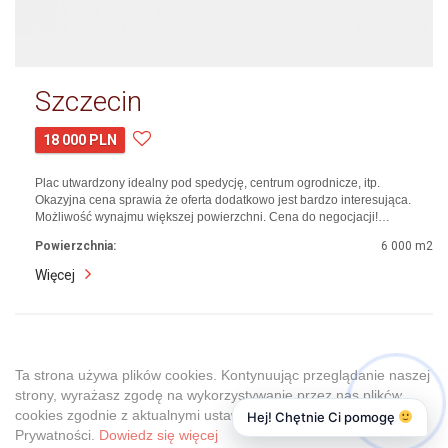
Szczecin
18 000 PLN
Plac utwardzony idealny pod spedycję, centrum ogrodnicze, itp.
Okazyjna cena sprawia że oferta dodatkowo jest bardzo interesująca.
Możliwość wynajmu większej powierzchni. Cena do negocjacji!…
Powierzchnia:
6 000 m2
Więcej
Ta strona używa plików cookies. Kontynuując przeglądanie naszej
1
strony, wyrażasz zgodę na wykorzystywanie przez nas plików
cookies zgodnie z aktualnymi ustawieniami przeglądarki i Polityką
Hej! Chętnie Ci pomogę
Prywatności.
Dowiedz się więcej