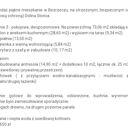
edaż piękne mieszkanie w Bezrzeczu, na strzeżonym, bezpiecznym os
ową ochroną) Dolina Słońca.
ie 3 - pokojowe, dwupoziomowe. Na powierzchnię 73,06 m2 składają si
lon z aneksem kuchennym (28,65 m2) i wyjściem na taras (9,34 m2)
pialnia (13,50 m2)
zienka z wanną wolnostojącą (5,84 m2)
rytarz z szafą w zabudowie (10, 17 m2)
oziom:
abudowana antresola (14,90 m2 + dodatkowo 10 m2, łącznie ok. 25 m
świetlonej i prywatnej przestrzeni)
chowek ( z przyłączami wodno-kanalizacyjnymi - możliwość zr
alni/drugiej łazienki)
anie gotowe do wprowadzenia, odświeżone, kuchnia wyremon
nie było zamieszkiwane sporadycznie.
ogach drewno, na drugim poziomie panele.
ie i ciepła woda z osiedlowej kotłowni.
650 zł