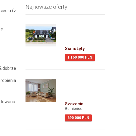
Najnowsze oferty
iedlu (z
ę:
Sianożęty
1 160 000 PLN
2 dobrze
obienia
towana.
Szczecin
Gumieńce
690 000 PLN