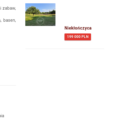
i zabaw,
, basen,
Niekłończyca
199 000 PLN
nia