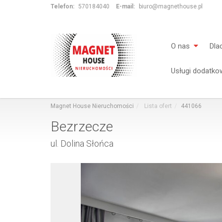
Telefon:
570184040
E-mail:
biuro@magnethouse.pl
O nas
Dla
Usługi dodatko
Magnet House Nieruchomości
Lista ofert
441066
Bezrzecze
ul. Dolina Słońca