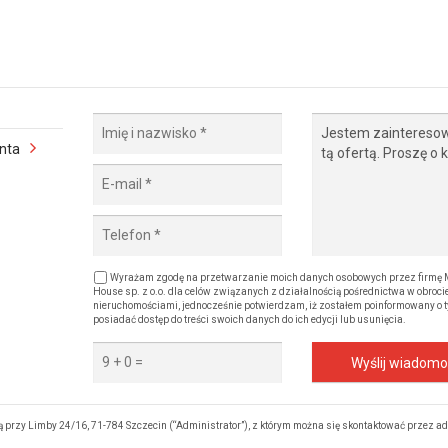
enta
Wyrażam zgodę na przetwarzanie moich danych osobowych przez firmę 
House sp. z o.o. dla celów związanych z działalnością pośrednictwa w obroci
nieruchomościami, jednocześnie potwierdzam, iż zostałem poinformowany o t
posiadać dostęp do treści swoich danych do ich edycji lub usunięcia.
Wyślij wiadom
 przy Limby 24/16, 71-784 Szczecin (“Administrator”), z którym można się skontaktować przez a