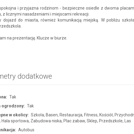
 spokojna i przyjazna rodzinom - bezpieczne osiedle z dwoma placam
, z licznymi nasadzeniami i miejscami rekreacji.
 dojazd do miasta, również komunikacją miejską. W pobliżu szkoła
przedszkola.
m na prezentację. Klucze w biurze.
metry dodatkowe
ona:
Tak
n ogrodzony:
Tak
pne w okolicy:
Szkoła, Basen, Restauracja, Fitness, Kościół, Przychod
, Hala sportowa, Zabudowa niska, Plac zabaw, Sklep, Przedszkole, Las
nikacja:
Autobus