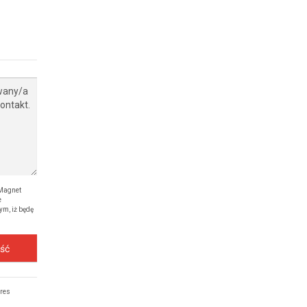
Magnet
e
ym, iż będę
ość
dres