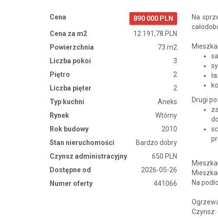
Cena
Na sprz
890 000 PLN
całodob
Cena za m2
12 191,78 PLN
Mieszkan
Powierzchnia
73 m2
sa
Liczba pokoi
3
sy
Piętro
2
ła
ko
Liczba pięter
2
Drugi p
Typ kuchni
Aneks
z
Rynek
Wtórny
do
Rok budowy
2010
s
pr
Stan nieruchomości
Bardzo dobry
Czynsz administracyjny
650 PLN
Mieszk
Dostępne od
2026-05-26
Mieszka
Na podł
Numer oferty
441066
Ogrzewan
Czynsz: 