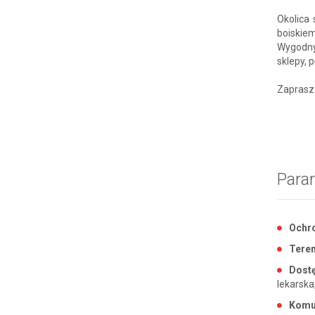
Okolica
boiskiem
Wygodny
sklepy, 
Zaprasza
Para
Ochr
Tere
Dostę
lekarska
Komu