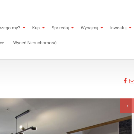
czego my?
Kup
Sprzedaj
Wynajmij
Inwestuj
we
Wyceń Nieruchomość