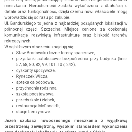
mieszkania. Nieruchomość została wykończona z dbałością o
detale oraz funkcjonalność, dzięki czemu nowi właściciele mogą
wprowadzić się od razu po zakupie.
Ul. Bandurskiego to jedna z najbardziej pożądanych lokalizacji w
północnej części Szczecina. Miejsce cenione za doskonałą
komunikację, rozwiniętą infrastrukturę oraz bliskość terenów
rekreacyjnych.
W najbliższym otoczeniu znajdują się:
Staw Brodowski i liczne tereny spacerowe,
przystanki autobusowe bezpośrednio przy budynku (linie:
57, 68, 80, 82, 99, 101, 107, 242),
dyskonty spożywcze,
Ryneczek Wilcza,
apteka całodobowa,
przychodnia rodzinna,
szkoła podstawowa,
przedszkole i żłobek,
restauracja McDonald’s,
stacje benzynowe.
Jeżeli szukasz nowoczesnego mieszkania z wyjątkową
przestrzenią zewnętrzną, wysokim standardem wykończenia