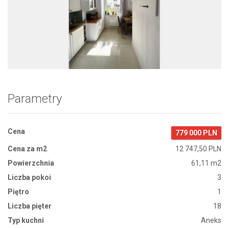
Zdjęcie 1
Parametry
Cena
779 000 PLN
Cena za m2
12 747,50 PLN
Powierzchnia
61,11 m2
Liczba pokoi
3
Piętro
1
Liczba pięter
18
Typ kuchni
Aneks