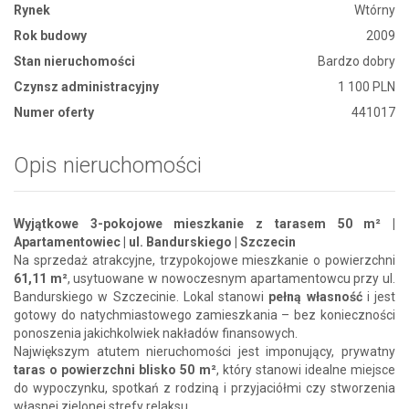
Rynek
Wtórny
Rok budowy
2009
Stan nieruchomości
Bardzo dobry
Czynsz administracyjny
1 100 PLN
Numer oferty
441017
Opis nieruchomości
Wyjątkowe 3-pokojowe mieszkanie z tarasem 50 m² |
Apartamentowiec | ul. Bandurskiego | Szczecin
Na sprzedaż atrakcyjne, trzypokojowe mieszkanie o powierzchni
61,11 m²
, usytuowane w nowoczesnym apartamentowcu przy ul.
Bandurskiego w Szczecinie. Lokal stanowi
pełną własność
i jest
gotowy do natychmiastowego zamieszkania – bez konieczności
ponoszenia jakichkolwiek nakładów finansowych.
Największym atutem nieruchomości jest imponujący, prywatny
taras o powierzchni blisko 50 m²
, który stanowi idealne miejsce
do wypoczynku, spotkań z rodziną i przyjaciółmi czy stworzenia
własnej zielonej strefy relaksu.