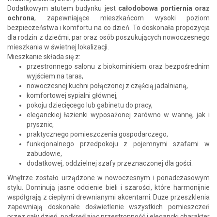
Dodatkowym atutem budynku jest
całodobowa portiernia oraz
ochrona
, zapewniające mieszkańcom wysoki poziom
bezpieczeństwa i komfortu na co dzień. To doskonała propozycja
dla rodzin z dziećmi, par oraz osób poszukujących nowoczesnego
mieszkania w świetnej lokalizacji.
Mieszkanie składa się z:
przestronnego salonu z biokominkiem oraz bezpośrednim
wyjściem na taras,
nowoczesnej kuchni połączonej z częścią jadalnianą,
komfortowej sypialni głównej,
pokoju dziecięcego lub gabinetu do pracy,
eleganckiej łazienki wyposażonej zarówno w wannę, jak i
prysznic,
praktycznego pomieszczenia gospodarczego,
funkcjonalnego przedpokoju z pojemnymi szafami w
zabudowie,
dodatkowej, oddzielnej szafy przeznaczonej dla gości.
Wnętrze zostało urządzone w nowoczesnym i ponadczasowym
stylu. Dominują jasne odcienie bieli i szarości, które harmonijnie
współgrają z ciepłymi drewnianymi akcentami. Duże przeszklenia
zapewniają doskonałe doświetlenie wszystkich pomieszczeń
przez cały dzień, podkreślając przestronność i elegancki charakter