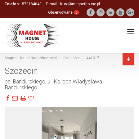
Telefon:
570184040
E-mail:
biuro@magnethouse.pl
Obserwowane
0
Tog
navi
Magnet House Nieruchomości
Lista ofert
441017
Szczecin
os. Bandurskiego, ul. Ks. bpa Władysława
Bandurskiego