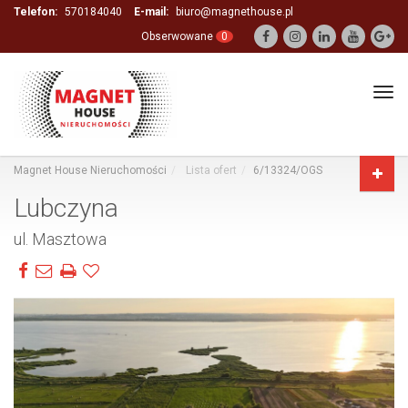
Telefon:
570184040
E-mail:
biuro@magnethouse.pl
Obserwowane
0
Tog
navi
Magnet House Nieruchomości
Lista ofert
6/13324/OGS
Lubczyna
ul. Masztowa