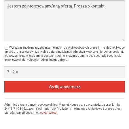
Wyrażam zgodę na przetwarzanie moich danych osobowych przez firmę Magnet House
sp. z o.o. dla celów związanych z działalnością pośrednictwa w obrocie nieruchomościami,
jednocześnie potwierdzam, iż zostałem poinformowany o tym, iż będę posiadać dostęp do
treści swoich danych do ich edycji lub usunięcia.
Wyślij wiadomość
Administratorem danych osobowych jest Magnet House sp. z o.o. z siedzibą przy Limby
24/16, 71-784 Szczecin (“Administrator”), z którym można się skontaktować przez adres
biuro@magnethouse.info…
czytaj więcej