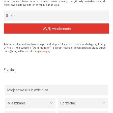
jednocześnie potwierdzam, iż zostałem poinformowany o tym, iż będę posiadać dostęp do
treści swoich danych do ich edycji lub usunięcia.
Wyślij wiadomość
Administratorem danych osobowych jest Magnet House sp. z o.o. z siedzibą przy Limby
24/16, 71-784 Szczecin (“Administrator”), z którym można się skontaktować przez adres
biuro@magnethouse.info…
czytaj więcej
Szukaj
Mieszkanie
Sprzedaż