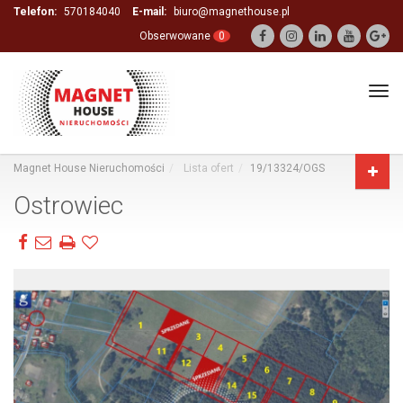
Telefon:
570184040
E-mail:
biuro@magnethouse.pl
Obserwowane
0
Tog
navi
Magnet House Nieruchomości
Lista ofert
19/13324/OGS
Ostrowiec