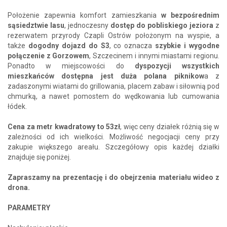
Położenie zapewnia komfort zamieszkania
w bezpośrednim
sąsiedztwie lasu
, jednoczesny
dostęp do pobliskiego jeziora
z
rezerwatem przyrody Czapli Ostrów położonym na wyspie, a
także
dogodny dojazd do S3
, co oznacza
szybkie i wygodne
połączenie z Gorzowem
, Szczecinem i innymi miastami regionu.
Ponadto w miejscowości do
dyspozycji wszystkich
mieszkańców
dostępna jest duża polana piknikow
a z
zadaszonymi wiatami do grillowania, placem zabaw i siłownią pod
chmurką, a nawet pomostem do wędkowania lub cumowania
łódek.
Cena za metr kwadratowy to 53zł
, więc ceny działek różnią się w
zależności od ich wielkości. Możliwość negocjacji ceny przy
zakupie większego areału. Szczegółowy opis każdej działki
znajduje się poniżej.
Zapraszamy na prezentację i do obejrzenia materiału wideo z
drona.
PARAMETRY