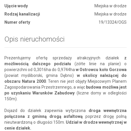
Ujęcie wody
Miejska w drodze
Rodzaj kanalizacji
Miejska w drodze
Numer oferty
19/13324/OGS
Opis nieruchomości
Prezentujemy ofertę sprzedaży atrakcyjnych działek
z
możliwością dalszego podziału
(żółte linie na planie) o
powierzchni od 0,3016ha do 0,9744ha
w Ostrowcu koło Gorzowa
(powiat myśliborski, gmina Dębno)
w okolicy należącej do
obszaru Natura 2000
. Teren nie jest objęty Miejscowym Planem
Zagospodarowania Przestrzennego, a więc
budowa możliwa jest
po uzyskaniu Warunków Zabudowy
(liczne domy w odległości
150m).
Dojazd do działek zapewnia wytyczona
droga wewnętrzna
połączona z gminną drogą asfaltową
poprzez drogę polną
nieutwardzoną o długości 150m.
Udział w drodze wewnętrznej w
cenie działek.