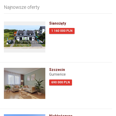
Najnowsze oferty
Sianożęty
1 160 000 PLN
Szczecin
Gumieńce
690 000 PLN
Niekłończyca