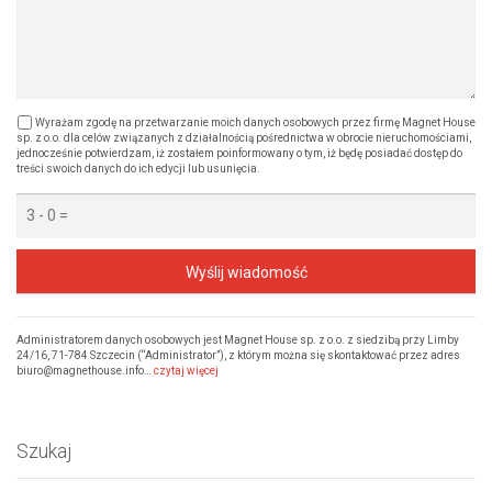
Wyrażam zgodę na przetwarzanie moich danych osobowych przez firmę Magnet House
sp. z o.o. dla celów związanych z działalnością pośrednictwa w obrocie nieruchomościami,
jednocześnie potwierdzam, iż zostałem poinformowany o tym, iż będę posiadać dostęp do
treści swoich danych do ich edycji lub usunięcia.
Wyślij wiadomość
Administratorem danych osobowych jest Magnet House sp. z o.o. z siedzibą przy Limby
24/16, 71-784 Szczecin (“Administrator”), z którym można się skontaktować przez adres
biuro@magnethouse.info…
czytaj więcej
Szukaj