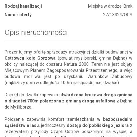
Rodzaj kanalizacji
Miejska w drodze, Brak
Numer oferty
27/13324/OGS
Opis nieruchomości
Prezentujemy ofertę sprzedaży atrakcyjnej działki budowlanej
w
Ostrowcu koło Gorzowa
(powiat myśliborski, gmina Dębno) w
okolicy należącej do obszaru Natura 2000. Teren nie jest objęty
Miejscowym Planem Zagospodarowania Przestrzennego, a więc
budowa możliwa jest po uzyskaniu Warunków Zabudowy
(najbliższy dom w odległości 100m na sąsiadującej działce).
Dojazd do działki zapewnia
utwardzona
brukowa
droga gminna
o długości 700m połączona z gminną drogą asfaltową
z Dębna
do Myśliborza.
Położenie zapewnia komfort zamieszkania
w bezpośrednim
sąsiedztwie lasu
, jednoczesny
dostęp do pobliskiego jeziora
z
rezerwatem przyrody Czapli Ostrów położonym na wyspie, a