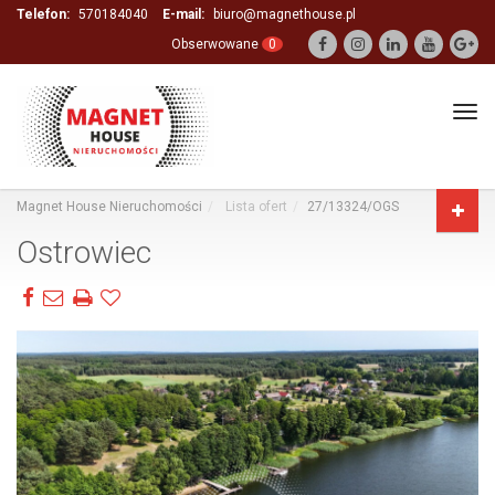
Telefon:
570184040
E-mail:
biuro@magnethouse.pl
Obserwowane
0
Tog
navi
Magnet House Nieruchomości
Lista ofert
27/13324/OGS
Ostrowiec