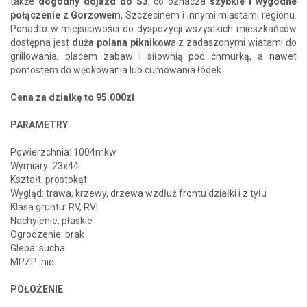
także
dogodny dojazd do S3
, co oznacza
szybkie i wygodne
połączenie z Gorzowem
, Szczecinem i innymi miastami regionu.
Ponadto w miejscowości do dyspozycji wszystkich mieszkańców
dostępna jest
duża polana piknikow
a z zadaszonymi wiatami do
grillowania, placem zabaw i siłownią pod chmurką, a nawet
pomostem do wędkowania lub cumowania łódek.
Cena za działkę to 95.000zł
PARAMETRY
Powierzchnia: 1004mkw
Wymiary: 23x44
Kształt: prostokąt
Wygląd: trawa, krzewy, drzewa wzdłuż frontu działki i z tyłu
Klasa gruntu: RV, RVI
Nachylenie: płaskie
Ogrodzenie: brak
Gleba: sucha
MPZP: nie
POŁOŻENIE